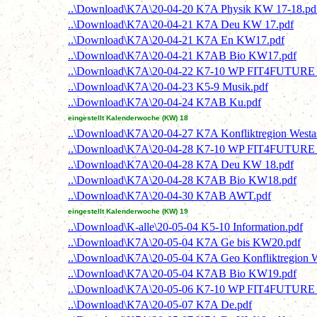
..\Download\K7A\20-04-20 K7A Physik KW 17-18.pd
..\Download\K7A\20-04-21 K7A Deu KW 17.pdf
..\Download\K7A\20-04-21 K7A En KW17.pdf
..\Download\K7A\20-04-21 K7AB Bio KW17.pdf
..\Download\K7A\20-04-22 K7-10 WP FIT4FUTURE N
..\Download\K7A\20-04-23 K5-9 Musik.pdf
..\Download\K7A\20-04-24 K7AB Ku.pdf
eingestellt Kalenderwoche (KW) 18
..\Download\K7A\20-04-27 K7A Konfliktregion West
..\Download\K7A\20-04-28 K7-10 WP FIT4FUTURE N
..\Download\K7A\20-04-28 K7A Deu KW 18.pdf
..\Download\K7A\20-04-28 K7AB Bio KW18.pdf
..\Download\K7A\20-04-30 K7AB AWT.pdf
eingestellt Kalenderwoche (KW) 19
..\Download\K-alle\20-05-04 K5-10 Information.pdf
..\Download\K7A\20-05-04 K7A Ge bis KW20.pdf
..\Download\K7A\20-05-04 K7A Geo Konfliktregion W
..\Download\K7A\20-05-04 K7AB Bio KW19.pdf
..\Download\K7A\20-05-06 K7-10 WP FIT4FUTURE N
..\Download\K7A\20-05-07 K7A De.pdf