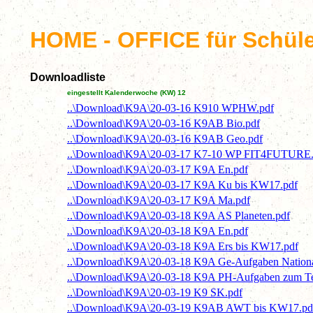
HOME - OFFICE für Schül
Downloadliste
eingestellt Kalenderwoche (KW) 12
..\Download\K9A\20-03-16 K910 WPHW.pdf
..\Download\K9A\20-03-16 K9AB Bio.pdf
..\Download\K9A\20-03-16 K9AB Geo.pdf
..\Download\K9A\20-03-17 K7-10 WP FIT4FUTURE.
..\Download\K9A\20-03-17 K9A En.pdf
..\Download\K9A\20-03-17 K9A Ku bis KW17.pdf
..\Download\K9A\20-03-17 K9A Ma.pdf
..\Download\K9A\20-03-18 K9A AS Planeten.pdf
..\Download\K9A\20-03-18 K9A En.pdf
..\Download\K9A\20-03-18 K9A Ers bis KW17.pdf
..\Download\K9A\20-03-18 K9A Ge-Aufgaben National
..\Download\K9A\20-03-18 K9A PH-Aufgaben zum Te
..\Download\K9A\20-03-19 K9 SK.pdf
..\Download\K9A\20-03-19 K9AB AWT bis KW17.pd