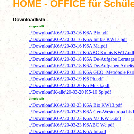
HOME - OFFICE für Schül
Downloadliste
eingestellt
..\Download\K6A\20-03-16 K6A Bio.pdf
..\Download\K6A\20-03-16 K6A Inf bis KW17.pdf
..\Download\K6A\20-03-16 K6A Ma.pdf
..\Download\K6A\20-03-17 K6ABC Ku bis KW17.pd
..\Download\K6A\20-03-18 K6A De-Aufgabe Lerntag
..\Download\K6A\20-03-18 K6A De-Aufgaben Arbeitsh
..\Download\K6A\20-03-18 K6A GEO- Metropole Pari
..\Download\K6A\20-03-19 K6 Ph.pdf
..\Download\K6A\20-03-20 K6 Musik.pdf
..\Download\K-alle\20-03-20 K5-10 Sp.pdf
eingestellt
..\Download\K6A\20-03-23 K6A Bio KW13.pdf
..\Download\K6A\20-03-23 K6A Geo-Westeuropa bis
..\Download\K6A\20-03-23 K6A Ma KW13.pdf
..\Download\K6A\20-03-23 K6ABC We.pdf
..\Download\K6A\20-03-24 K6A Inf.pdf