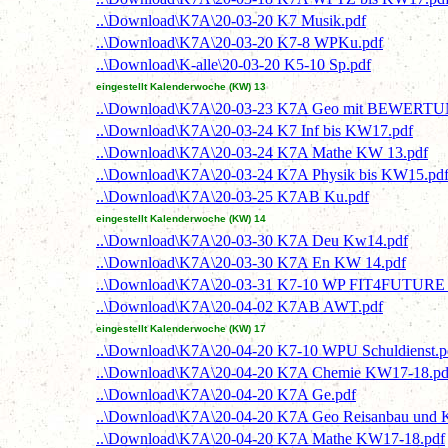
..\Download\K7A\20-03-20 K7 Musik.pdf
..\Download\K7A\20-03-20 K7-8 WPKu.pdf
..\Download\K-alle\20-03-20 K5-10 Sp.pdf
eingestellt Kalenderwoche (KW) 13
..\Download\K7A\20-03-23 K7A Geo mit BEWERTU
..\Download\K7A\20-03-24 K7 Inf bis KW17.pdf
..\Download\K7A\20-03-24 K7A Mathe KW 13.pdf
..\Download\K7A\20-03-24 K7A Physik bis KW15.pd
..\Download\K7A\20-03-25 K7AB Ku.pdf
eingestellt Kalenderwoche (KW) 14
..\Download\K7A\20-03-30 K7A Deu Kw14.pdf
..\Download\K7A\20-03-30 K7A En KW 14.pdf
..\Download\K7A\20-03-31 K7-10 WP FIT4FUTURE N
..\Download\K7A\20-04-02 K7AB AWT.pdf
eingestellt Kalenderwoche (KW) 17
..\Download\K7A\20-04-20 K7-10 WPU Schuldienst.p
..\Download\K7A\20-04-20 K7A Chemie KW17-18.pd
..\Download\K7A\20-04-20 K7A Ge.pdf
..\Download\K7A\20-04-20 K7A Geo Reisanbau und
..\Download\K7A\20-04-20 K7A Mathe KW17-18.pdf