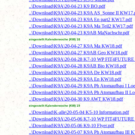
..\Download\K9A\20-04-23 K9 BO.pdf
..\Download\K9A\20-04-23 K9A AS Sonne II KW17.
..\Download\K9A\20-04-23 K9A En part2 KW17.pdf
..\Download\K9A\20-04-23 K9A Ma Teil2 KW17.pdf
..\Download\K9A\20-04-23 K9AB MaNachschr.pdf
eingestellt Kalenderwoche (KW) 18
..\Download\K9A\20-04-27 K9A Ma KW18.pdf
..\Download\K9A\20-04-27 K9AB Geo KW18.pdf
..\Download\K9A\20-04-28 K7-10 WP FIT4FUTURE N
..\Download\K9A\20-04-28 K9AB Bio KW18.pdf
..\Download\K9A\20-04-29 K9A De KW18.pdf
..\Download\K9A\20-04-29 K9A En KW18.pdf
..\Download\K9A\20-04-29 K9A Ph Atomaufbau I Lo
..\Download\K9A\20-04-29 K9A Ph Atomaufbau II L
..\Download\K9A\20-04-30 K9 AWT KW18.pdf
eingestellt Kalenderwoche (KW) 19
..\Download\K-alle\20-05-04 K5-10 Information.pdf
..\Download\K9A\20-05-06 K7-10 WP FIT4FUTURE N
..\Download\K9A\20-05-06 K9-10 Flyer.pdf
..\Download\K9A\20-05-07 K9A Ph Atomaufbau III 