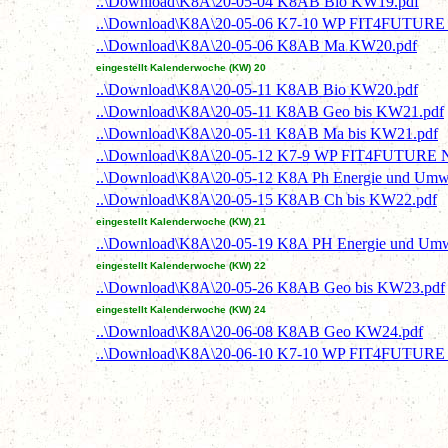
..\Download\K8A\20-05-04 K8AB Bio KW19.pdf
..\Download\K8A\20-05-06 K7-10 WP FIT4FUTURE N
..\Download\K8A\20-05-06 K8AB Ma KW20.pdf
eingestellt Kalenderwoche (KW) 20
..\Download\K8A\20-05-11 K8AB Bio KW20.pdf
..\Download\K8A\20-05-11 K8AB Geo bis KW21.pdf
..\Download\K8A\20-05-11 K8AB Ma bis KW21.pdf
..\Download\K8A\20-05-12 K7-9 WP FIT4FUTURE Ne
..\Download\K8A\20-05-12 K8A Ph Energie und Umw
..\Download\K8A\20-05-15 K8AB Ch bis KW22.pdf
eingestellt Kalenderwoche (KW) 21
..\Download\K8A\20-05-19 K8A PH Energie und Umw
eingestellt Kalenderwoche (KW) 22
..\Download\K8A\20-05-26 K8AB Geo bis KW23.pdf
eingestellt Kalenderwoche (KW) 24
..\Download\K8A\20-06-08 K8AB Geo KW24.pdf
..\Download\K8A\20-06-10 K7-10 WP FIT4FUTURE N