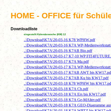
HOME - OFFICE für Schül
Downloadliste
eingestellt Kalenderwoche (KW) 12
..\Download\K7A\20-03-16 K78 WPHW.pdf
..\Download\K7A\20-03-16 K7A WP-Medienwerkstatt
..\Download\K7A\20-03-16 K7AB Bio.pdf
..\Download\K7A\20-03-17 K7-10 WP FIT4FUTURE.
..\Download\K7A\20-03-17 K7A Ma.pdf
..\Download\K7A\20-03-17 K7A WP-Medienwerkstatt 
..\Download\K7A\20-03-17 K7AB AWT bis KW17.pd
..\Download\K7A\20-03-17 K7AB Ku bis KW17.pdf
..\Download\K7A\20-03-18 K78 WPHW bis KW17.pd
..\Download\K7A\20-03-18 K7A Ch.pdf
..\Download\K7A\20-03-18 K7A Ers bis KW17.pdf
..\Download\K7A\20-03-18 K7A Ge-MAlter.pdf
..\Download\K7A\20-03-18 K7A GEO-Diagramme ausw
..\Download\K7A\20-03-18 K7A WPTZ bis KW17.pd