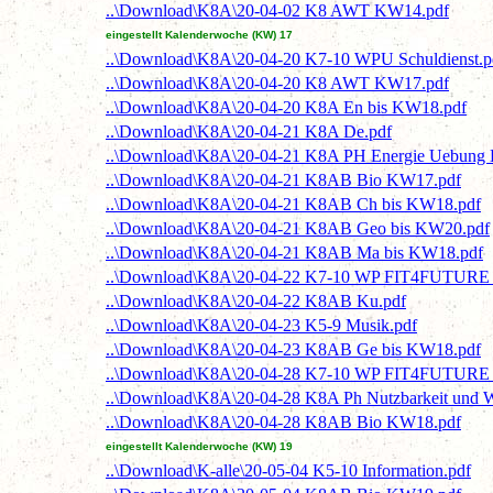
..\Download\K8A\20-04-02 K8 AWT KW14.pdf
eingestellt Kalenderwoche (KW) 17
..\Download\K8A\20-04-20 K7-10 WPU Schuldienst.p
..\Download\K8A\20-04-20 K8 AWT KW17.pdf
..\Download\K8A\20-04-20 K8A En bis KW18.pdf
..\Download\K8A\20-04-21 K8A De.pdf
..\Download\K8A\20-04-21 K8A PH Energie Uebung
..\Download\K8A\20-04-21 K8AB Bio KW17.pdf
..\Download\K8A\20-04-21 K8AB Ch bis KW18.pdf
..\Download\K8A\20-04-21 K8AB Geo bis KW20.pdf
..\Download\K8A\20-04-21 K8AB Ma bis KW18.pdf
..\Download\K8A\20-04-22 K7-10 WP FIT4FUTURE N
..\Download\K8A\20-04-22 K8AB Ku.pdf
..\Download\K8A\20-04-23 K5-9 Musik.pdf
..\Download\K8A\20-04-23 K8AB Ge bis KW18.pdf
..\Download\K8A\20-04-28 K7-10 WP FIT4FUTURE N
..\Download\K8A\20-04-28 K8A Ph Nutzbarkeit und 
..\Download\K8A\20-04-28 K8AB Bio KW18.pdf
eingestellt Kalenderwoche (KW) 19
..\Download\K-alle\20-05-04 K5-10 Information.pdf