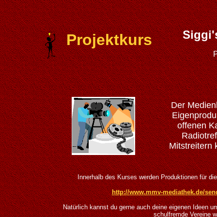
Siggi
Projektkurs
P
Der Medien
Eigenproduk
offenen K
Radiotre
Mitstreitern
Innerhalb des Kurses werden Produktionen für die 
http://www.mmv-mediathek.de/send
Natürlich kannst du gerne auch deine eigenen Ideen um
schulfremde Vereine w