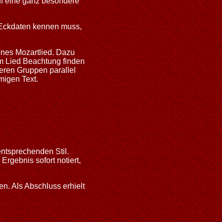
auf eine ganz besondere
t Eckdaten kennen muss,
enes Mozartlied. Dazu
im Lied Beachtung finden
eren Gruppen parallel
migen Text.
entsprechenden Stil.
rgebnis sofort notiert,
n. Als Abschluss erhielt