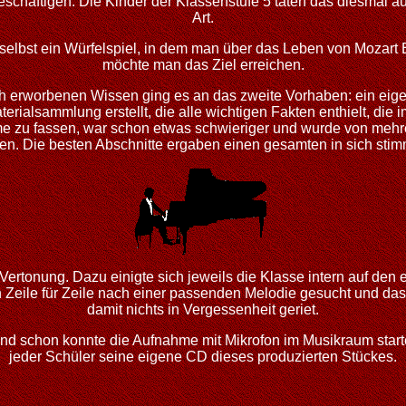
beschäftigen. Die Kinder der Klassenstufe 5 taten das diesmal 
Art.
 selbst ein Würfelspiel, in dem man über das Leben von Mozar
möchte man das Ziel erreichen.
ch erworbenen Wissen ging es an das zweite Vorhaben: ein eig
erialsammlung erstellt, die alle wichtigen Fakten enthielt, die 
ime zu fassen, war schon etwas schwieriger und wurde von mehr
. Die besten Abschnitte ergaben einen gesamten in sich stim
Vertonung. Dazu einigte sich jeweils die Klasse intern auf den 
ile für Zeile nach einer passenden Melodie gesucht und das E
damit nichts in Vergessenheit geriet.
und schon konnte die Aufnahme mit Mikrofon im Musikraum starte
jeder Schüler seine eigene CD dieses produzierten Stückes.