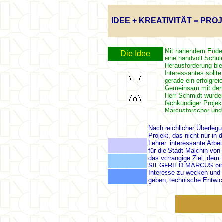
IDEE + KREATIVITÄT = PRO
Mit nahendem Ende 
Die Idee
eine handvoll Schül
Herausforderung bie
Interessantes sollte
gerade ein erfolgre
Gemeinsam mit den 
Herr Schmidt wurde
fachkundiger Projek
Marcusforscher und 
Nach reichlicher Überlegu
Projekt, das nicht nur in
Lehrer interessante Arbei
für die Stadt Malchin von
das vorrangige Ziel, dem 
SIEGFRIED MARCUS ein 
Interesse zu wecken und 
geben, technische Entwic