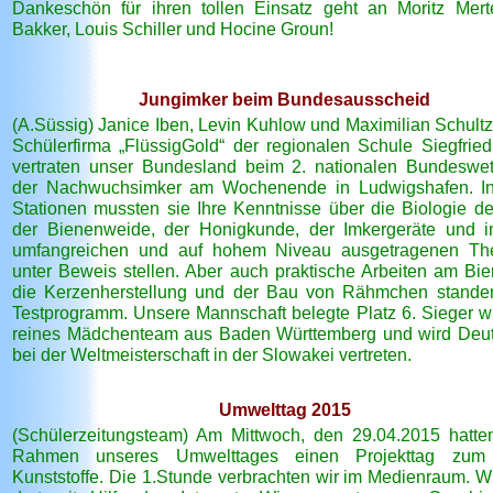
Dankeschön für ihren tollen Einsatz geht an Moritz Mert
Bakker, Louis Schiller und Hocine Groun!
Jungimker beim Bundesausscheid
(A.Süssig) Janice Iben, Levin Kuhlow und Maximilian Schultz
Schülerfirma „FlüssigGold“ der regionalen Schule Siegfrie
vertraten unser Bundesland beim 2. nationalen Bundeswe
der Nachwuchsimker am Wochenende in Ludwigshafen. In
Stationen mussten sie Ihre Kenntnisse über die Biologie de
der Bienenweide, der Honigkunde, der Imkergeräte und 
umfangreichen und auf hohem Niveau ausgetragenen The
unter Beweis stellen. Aber auch praktische Arbeiten am Bie
die Kerzenherstellung und der Bau von Rähmchen stande
Testprogramm. Unsere Mannschaft belegte Platz 6. Sieger w
reines Mädchenteam aus Baden Württemberg und wird Deu
bei der Weltmeisterschaft in der Slowakei vertreten.
Umwelttag 2015
(Schülerzeitungsteam) Am Mittwoch, den 29.04.2015 hatte
Rahmen unseres Umwelttages einen Projekttag zu
Kunststoffe. Die 1.Stunde verbrachten wir im Medienraum. W