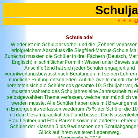
Schulja
* * * Unser A R C H
Schule ade!
Wieder ist ein Schuljahr vorbei und die „Zehner“ verlasse
erfolgreichem Abschluss die Siegfried-Marcus-Schule Mal
Zunächst mussten die Schüler in drei Fächern (Deutsch, Mat
Englisch) in schriftlicher Form ihr Wissen unter Beweis ste
Anschließend hat sich jeder Schüler engagiert und
verantwortungsbewusst nach Beratungen mit seinen Lehrern 
mündliche Prüfung entschieden. Auf die zweite mündliche 
bereiteten sich die Schüler das gesamte 10. Schuljahr vor, d
mussten während des Schuljahres eine Jahresarbeit zu 
selbstgewählten Thema verfassen, welche nun mündlich ver
werden musste. Alle Schüler haben dies mit Bravur gemeis
Im Endergebnis verlassen wiederum 75 % der Schüler die 10
mit dem Gesamtprädikat „Gut“ und besser. Die Klassenleite
Frau Leutner und Frau Rausch sowie die anderen Lehrer un
Schüler der Klassen 5 bis 9 wünschen den Schulabgängern
Glück auf ihrem weiteren Lebensweg.