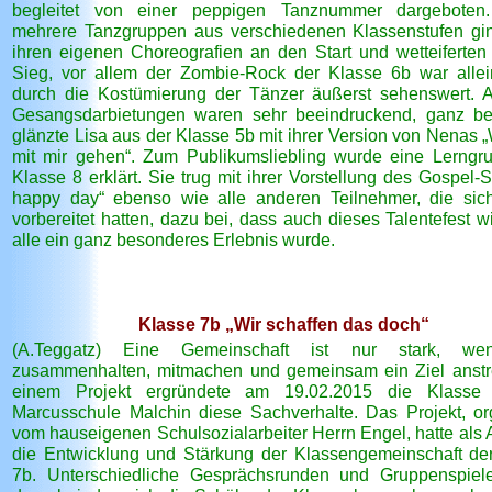
begleitet von einer peppigen Tanznummer dargeboten.
mehrere Tanzgruppen aus verschiedenen Klassenstufen gi
ihren eigenen Choreografien an den Start und wetteiferte
Sieg, vor allem der Zombie-Rock der Klasse 6b war alle
durch die Kostümierung der Tänzer äußerst sehenswert. 
Gesangsdarbietungen waren sehr beeindruckend, ganz b
glänzte Lisa aus der Klasse 5b mit ihrer Version von Nenas „
mit mir gehen“. Zum Publikumsliebling wurde eine Lerngr
Klasse 8 erklärt. Sie trug mit ihrer Vorstellung des Gospel-
happy day“ ebenso wie alle anderen Teilnehmer, die sich
vorbereitet hatten, dazu bei, dass auch dieses Talentefest w
alle ein ganz besonderes Erlebnis wurde.
Klasse 7b „Wir schaffen das doch“
(A.Teggatz) Eine Gemeinschaft ist nur stark, we
zusammenhalten, mitmachen und gemeinsam ein Ziel anstr
einem Projekt ergründete am 19.02.2015 die Klasse
Marcusschule Malchin diese Sachverhalte. Das Projekt, org
vom hauseigenen Schulsozialarbeiter Herrn Engel, hatte als 
die Entwicklung und Stärkung der Klassengemeinschaft de
7b. Unterschiedliche Gesprächsrunden und Gruppenspiel