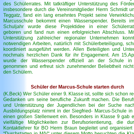
des Schülerrates. Mit tatkräftiger Unterstützung des Förder
insbesondere durch die Vereinsmitglieder Herrn Schmidt u
Teggatz, fand ein lang ersehntes Projekt seine Verwirklich
Marcusschule bekommt einen Wasserspender. Bereits im
Schuljahr wurde diese Projektidee in einer Schülerrat
geboren und fand nun einen erfolgreichen Abschluss. Mi
Unterstützung zahlreicher regionaler Unternehmen konn
notwendigen Arbeiten, natürlich mit Schülerbeteiligung, sch
koordiniert ausgeführt werden. Allen Beteiligten und Unter
nochmals herzlichen Dank für ihr Engagement. Am 15.Ap
wurde der Wasserspender offiziell an der Schule in 
genommen und erfreut sich zunehmender Beliebtheit nicht
den Schülern.
Schüler der Marcus-Schule starten durch
(K.Beck) Wer Schüler einer 9. Klasse ist, sollte sich schon re
Gedanken um seine berufliche Zukunft machen. Die Beruf
und Unterstützung der Jugendlichen bei der Suche nac
Ausbildungsplatz nimmt in der Siegfried- Marcus-Schule in
einen großen Stellenwert ein. Besonders in Klasse 9 gab 
vielfältige Möglichkeiten zur Berufsorientierung, die d
Kontaktlehrer für BO Herrn Braun begleitet und organisiert
“Durchstarten in M/V“ unter diesem Motto besuchten die Kl