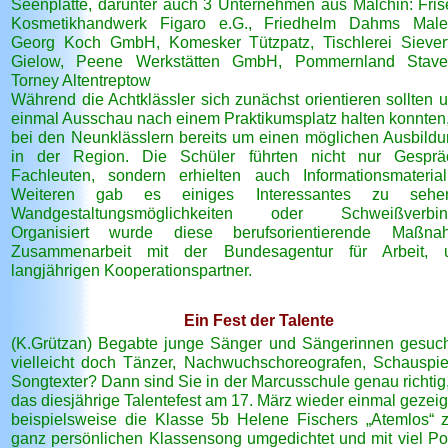
Seenplatte, darunter auch 3 Unternehmen aus Malchin: Fris
Kosmetikhandwerk Figaro e.G., Friedhelm Dahms Malerb
Georg Koch GmbH, Komesker Tützpatz, Tischlerei Sieve
Gielow, Peene Werkstätten GmbH, Pommernland Stave
Torney Altentreptow
Während die Achtklässler sich zunächst orientieren sollten 
einmal Ausschau nach einem Praktikumsplatz halten konnten,
bei den Neunklässlern bereits um einen möglichen Ausbildu
in der Region. Die Schüler führten nicht nur Gesprä
Fachleuten, sondern erhielten auch Informationsmateri
Weiteren gab es einiges Interessantes zu sehe
Wandgestaltungsmöglichkeiten oder Schweißverbin
Organisiert wurde diese berufsorientierende Maßn
Zusammenarbeit mit der Bundesagentur für Arbeit, 
langjährigen Kooperationspartner.
Ein Fest der Talente
(K.Grützan) Begabte junge Sänger und Sängerinnen gesuc
vielleicht doch Tänzer, Nachwuchschoreografen, Schauspie
Songtexter? Dann sind Sie in der Marcusschule genau richtig,
das diesjährige Talentefest am 17. März wieder einmal gezeig
beispielsweise die Klasse 5b Helene Fischers „Atemlos“ 
ganz persönlichen Klassensong umgedichtet und mit viel P