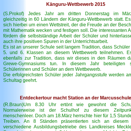
Känguru-Wettbewerb 2015
(S.Prokof) Jedes Jahr am dritten Donnerstag im März
gleichzeitig in 60 Ländern der Känguru-Wettbewerb statt. Es
sich hierbei um einen Wettstreit, der die Freude an der Besc
mit Mathematik wecken und festigen soll. Die interessanten 
fördern die selbstständige Arbeit der Schüler und hinterlass
auch ihre positiven Spuren in der Unterrichtsarbeit.
Es ist an unserer Schule seit langem Tradition, dass Schüler
5. und 6. Klassen an diesem Wettbewerb teilnehmen. E
ebenfalls zur Tradition, dass wir dieses in den Räumen da
Grewe-Gymnasiums tun. In diesem Jahr beteiligten 
Schülerinnen und Schüler an dem Wettbewerb.
Die erfolgreichsten Schüler jeder Jahrgangsstufe werden am
Schultag geehrt.
Entdeckertour macht Station an der Marcusschul
(R.Braun)Um 8.30 Uhr ertönt wie gewohnt die Schulk
Normalerweise ist der Schulhof zu diesem Zeitpun
menschenleer. Doch am 18.März herrschte hier für 1,5 Stund
Treiben. An 8 Ständen präsentierten sich an diesem
verschiedene Ausbildungsbetriebe des Landkreises Meckl