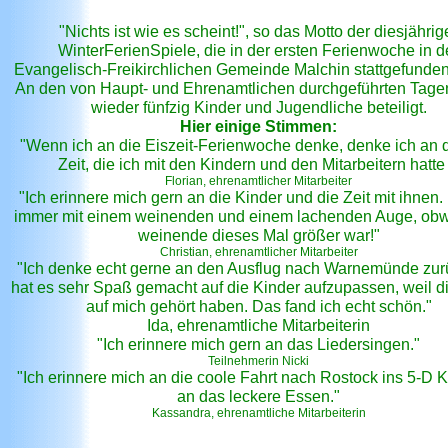
"Nichts ist wie es scheint!", so das Motto der diesjähri
WinterFerienSpiele, die in der ersten Ferienwoche in d
Evangelisch-Freikirchlichen Gemeinde Malchin stattgefunde
An den von Haupt- und Ehrenamtlichen durchgeführten Tage
wieder fünfzig Kinder und Jugendliche beteiligt.
Hier einige Stimmen:
"Wenn ich an die Eiszeit-Ferienwoche denke, denke ich an di
Zeit, die ich mit den Kindern und den Mitarbeitern hatte 
Florian, ehrenamtlicher Mitarbeiter
"Ich erinnere mich gern an die Kinder und die Zeit mit ihnen.
immer mit einem weinenden und einem lachenden Auge, obw
weinende dieses Mal größer war!"
Christian, ehrenamtlicher Mitarbeiter
"Ich denke echt gerne an den Ausflug nach Warnemünde zurü
hat es sehr Spaß gemacht auf die Kinder aufzupassen, weil d
auf mich gehört haben. Das fand ich echt schön."
Ida, ehrenamtliche Mitarbeiterin
"Ich erinnere mich gern an das Liedersingen."
Teilnehmerin Nicki
"Ich erinnere mich an die coole Fahrt nach Rostock ins 5-D 
an das leckere Essen."
Kassandra, ehrenamtliche Mitarbeiterin