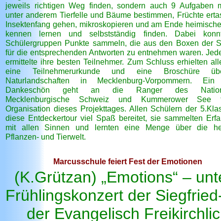
jeweils richtigen Weg finden, sondern auch 9 Aufgaben m
unter anderem Tierfelle und Bäume bestimmen, Früchte ertas
Insektenfang gehen, mikroskopieren und am Ende heimische
kennen lernen und selbstständig finden. Dabei konn
Schülergruppen Punkte sammeln, die aus den Boxen der S
für die entsprechenden Antworten zu entnehmen waren. Jed
ermittelte ihre besten Teilnehmer. Zum Schluss erhielten all
eine Teilnehmerurkunde und eine Broschüre üb
Naturlandschaften in Mecklenburg-Vorpommern. Ein
Dankeschön geht an die Ranger des Nationa
Mecklenburgische Schweiz und Kummerower See f
Organisation dieses Projekttages. Allen Schülern der 5.Kla
diese Entdeckertour viel Spaß bereitet, sie sammelten Erf
mit allen Sinnen und lernten eine Menge über die he
Pflanzen- und Tierwelt.
Marcusschule feiert Fest der Emotionen
(K.Grützan) „Emotions“ – unt
Frühlingskonzert der Siegfrie
der Evangelisch Freikirchli