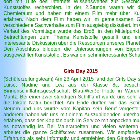
dort mit Hilfe des Internets Wissenswertes zur Geschi
Kunststoffes recherchiert. In der 2.Stunde waren wir
Chemieraum und haben mit einem Film mehr über Kuns
erfahren. Nach dem Film haben wir im gemeinsamen G
verschiedene Sachverhalte zum Film ausgiebig diskutiert. Im 
Verlauf des Vormittags wurde das Erdöl in den Mittelpunkt
Betrachtungen zum Thema Kunststoffe gestellt und ei
interessante Diskussion über die Ressourcen unseres Planet 
Den Abschluss bildeten die Untersuchungen von Eigens
ausgewählter Kunststoffe . Es war ein sehr interessanter Schu
Girls Day 2015
(Schülerzeitungsteam) Am 23.April 2015 fand der Girls Day st
Luise, Nadine und Lea aus der Klasse 8c, besuch
Binnenschifffahrtsgesellschaft Blau-Weiße Flotte in Ware
Müritz. Bei einer zwei stündigen Schifffahrt wurde uns sehr 
die lokale Natur berichtet. Am Ende durften wir das Schif
steuern und uns wurde vom Kapitän sein Beruf vorgestell
anderem haben wir uns mit einem Auszubildenden unterha
erfahren, dass der Kapitän auch im Service mit anpacken m
es notwendig ist. Bei Malerarbeiten und vielen weitere
arbeitet die ganze Schiffscrew zusammen. Wir empfand
Erfahrung als sehr informativ und empfehlen den Girlsday ga