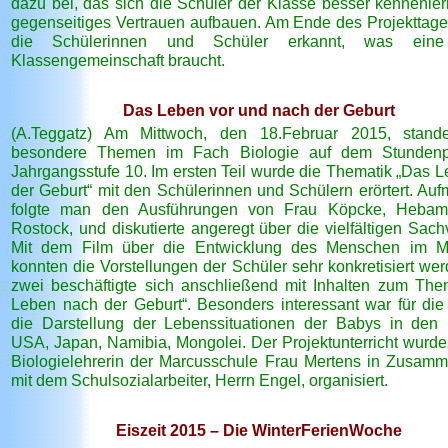
dazu bei, das sich die Schüler der Klasse besser kennenle
gegenseitiges Vertrauen aufbauen. Am Ende des Projekttag
die Schülerinnen und Schüler erkannt, was eine
Klassengemeinschaft braucht.
Das Leben vor und nach der Geburt
(A.Teggatz) Am Mittwoch, den 18.Februar 2015, stand
besondere Themen im Fach Biologie auf dem Stundenp
Jahrgangsstufe 10. Im ersten Teil wurde die Thematik „Das L
der Geburt“ mit den Schülerinnen und Schülern erörtert. Au
folgte man den Ausführungen von Frau Köpcke, Heba
Rostock, und diskutierte angeregt über die vielfältigen Sach
Mit dem Film über die Entwicklung des Menschen im Mu
konnten die Vorstellungen der Schüler sehr konkretisiert wer
zwei beschäftigte sich anschließend mit Inhalten zum Th
Leben nach der Geburt“. Besonders interessant war für die
die Darstellung der Lebenssituationen der Babys in den
USA, Japan, Namibia, Mongolei. Der Projektunterricht wurde
Biologielehrerin der Marcusschule Frau Mertens in Zusamm
mit dem Schulsozialarbeiter, Herrn Engel, organisiert.
Eiszeit 2015 – Die WinterFerienWoche