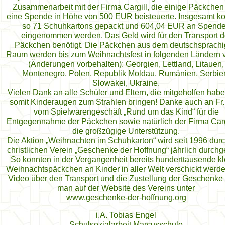
Zusammenarbeit mit der Firma Cargill, die einige Päckchen
eine Spende in Höhe von 500 EUR beisteuerte. Insgesamt k
so 71 Schuhkartons gepackt und 604,04 EUR an Spend
eingenommen werden. Das Geld wird für den Transport d
Päckchen benötigt. Die Päckchen aus dem deutschsprach
Raum werden bis zum Weihnachtsfest in folgenden Ländern ve
(Änderungen vorbehalten): Georgien, Lettland, Litauen,
Montenegro, Polen, Republik Moldau, Rumänien, Serbie
Slowakei, Ukraine.
Vielen Dank an alle Schüler und Eltern, die mitgeholfen hab
somit Kinderaugen zum Strahlen bringen! Danke auch an Fr. 
vom Spielwarengeschäft „Rund um das Kind“ für die
Entgegennahme der Päckchen sowie natürlich der Firma Cargi
die großzügige Unterstützung.
Die Aktion „Weihnachten im Schuhkarton“ wird seit 1996 dur
christlichen Verein „Geschenke der Hoffnung“ jährlich durchge
So konnten in der Vergangenheit bereits hunderttausende kl
Weihnachtspäckchen an Kinder in aller Welt verschickt werde
Video über den Transport und die Zustellung der Geschenke 
man auf der Website des Vereins unter
www.geschenke-der-hoffnung.org
i.A. Tobias Engel
Schulsozialarbeit Marcusschule