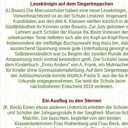
Lesekönigin auf dem Siegertreppchen
(U.Braun) Die Marcusschüler haben eine neue Lesekönigin,
Vorweihnachtszeit ist an der Schule Lesezeit. Insgesamt
Kandidaten aus den drei 6. Klassen stellten kürzlich in d
Stadtbibliothek ihr Können unter Beweis. Zur Jury gehörten
Lehrern auch Schüler der Klasse 8a. Beim Vorlesen der
unbekannten Texte lieferten sich alle ein Kopf-an-Kopf-Ren
Insbesondere die vielfältige Buchauswahl trug dazu bei, das
ausreichend Spannung sowie gute Unterhaltung gesorgt w
Selbstverständlich war zu Beginn der zweiten Runde di
Anspannung noch einmal besonders groß. Die Schüler lase
dem Kinderbuch ,,Enno Anders“ von A. Frank, ein Mutmache
für Kinder ohne Gymnasialempfehlung. Auf dem Siegertrep
der Jubiläumsrunde konnte letztlich Paula S. aus der 6a i
Urkunde entgegennehmen. Sie wird die Schule beim
nächsthöheren Entscheid 2019 vertreten.
Ein Ausflug zu den Sternen
(K. Beck) Einen etwas anderen Unterricht erlebten die Schüle
und Schüler der Jahrgangsstufe 9 der Siegfried- Marcus-Sc
Malchin. Sie tauschten, begleitet von den beiden
Klassenleiterinnen Frau Ruthenberg und Frau Beck, de