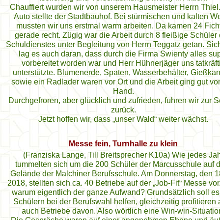
Chauffiert wurden wir von unserem Hausmeister Herrn Thiel
Auto stellte der Stadtbauhof. Bei stürmischen und kalten We
mussten wir uns erstmal warm arbeiten. Da kamen 24 Fich
gerade recht. Zügig war die Arbeit durch 8 fleißige Schüler
Schuldienstes unter Begleitung von Herrn Teggatz getan. Sich
lag es auch daran, dass durch die Firma Swienty alles su
vorbereitet worden war und Herr Hühnerjäger uns tatkräft
unterstützte. Blumenerde, Spaten, Wasserbehälter, Gießka
sowie ein Radlader waren vor Ort und die Arbeit ging gut vo
Hand.
Durchgefroren, aber glücklich und zufrieden, fuhren wir zur 
zurück.
Jetzt hoffen wir, dass „unser Wald“ weiter wächst.
Messe fein, Turnhalle zu klein
(Franziska Lange, Till Breitsprecher K10a) Wie jedes Ja
tummelten sich um die 200 Schüler der Marcusschule auf
Gelände der Malchiner Berufsschule. Am Donnerstag, den 1
2018, stellten sich ca. 40 Betriebe auf der „Job-Fit“ Messe vor
warum eigentlich der ganze Aufwand? Grundsätzlich soll e
Schülern bei der Berufswahl helfen, gleichzeitig profitieren 
auch Betriebe davon. Also wörtlich eine Win-win-Situatio