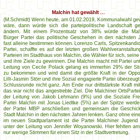
Malchin hat gewählt …
(M.Schmidt) Wenn heute, am 01.02.2019, Kommunalwahl g
wäre, dann würde sich die parteipolitische Landschaft ge
ändern. Mit einem Prozentsatz von 38% würde die Mal
Bürger Partei das politische Geschehen in den nächsten 
fast alleine bestimmen können. Lorenzo Carls, Spitzenkandid
Partei, schaffte es auf der letzten großen Wahlveranstaltung
Parteien im Stadthaus von Malchin, die Wähler für sich, seine
und ihre Ziele zu gewinnen. Die Malchin macht mit Partei unt
Leitung von Cecile Polack gelang es immerhin 29% der S
zu bekommen und wird damit die größte Kraft in der Oppos
Lilli-Jasmin Störr und ihre Sozial engagierte Partei überzeugt
Schlussrunde nicht ganz. Am Ende nur drittstärkste Kraft mi
das war nicht das angestrebte Ziel. Die Malchiner OrtsPartei
der Leitung von Jakob Lehmann (9%) und die Soziale Frei
Partei Malchin mit Jonas Liedtke (5%) an der Spitze werde
der Partei MBP anschließen und gemeinsam die Geschic
Stadt Malchin in den nächsten Jahren lenken. Ganz ohne eine
im neuen Stadtparlament ist die Partei Malchiner Jugend 
unter der Leitung von Jennifer Woyanowski. Hier fehlten a
nur wenige Stimmen für einen Sitz in der Stadtvertretung.