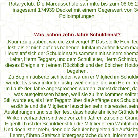
Rotaryclub. Die Marcusschule sammlte bis zum 06.05.
insgesamt 174939 Deckel mit einem Gegenwert von 3
Polioimpfungen.
Was, schon zehn Jahre Schuldienst?
„Kaum zu glauben, wie die Zeit vergeht!“ Das stellte Herr Te
fest, als er mich auf das nahende Jubiläum aufmerksam mac
Heute traf sich der Schuldienst zusammen mit seinem ehema
Leiter, Herrn Teggatz, und dem Schullleiter, Herrn Schmidt
dieses Ereignis mit einem Rückblick und den üblichen Hotd
begehen.
Zu Beginn äußerte sich jeder, warum er Mitglied im Schuldi
wurde. Das war mitunter lustig, weil einige, die von Herrn Te
im Laufe der Jahre angesprochen wurden, zuerst dachten, da
was ausgefressen hätten, weil sie zu ihm kommen sollte
Still wurde es, als Herr Teggatz über die Anfänge des Schuld
erzählte und die Mitglieder lauschten sehr interessiert sei
Ausführungen und stellten fest, dass heute ähnliche Gründe f
Wirken vorhanden sind wie vor zehn Jahren zu seiner Grün
Eigentlich ist der Schuldienst für die Mitglieder ein Wahlpflich
Und doch ist er mehr, denn die Schüler begleiten die Aufsicht
Lehrer, führen Streitschlichtergespräche durch, informieren