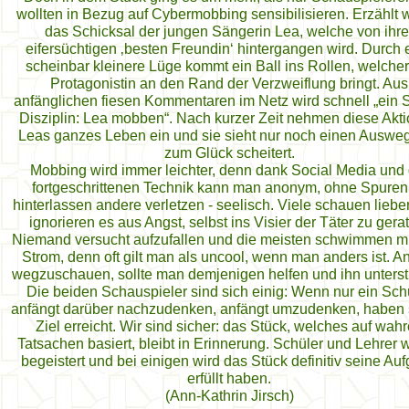
wollten in Bezug auf Cybermobbing sensibilisieren. Erzählt 
das Schicksal der jungen Sängerin Lea, welche von ihre
eifersüchtigen ‚besten Freundin‘ hintergangen wird. Durch 
scheinbar kleinere Lüge kommt ein Ball ins Rollen, welcher
Protagonistin an den Rand der Verzweiflung bringt. Aus
anfänglichen fiesen Kommentaren im Netz wird schnell „ein S
Disziplin: Lea mobben“. Nach kurzer Zeit nehmen diese Akt
Leas ganzes Leben ein und sie sieht nur noch einen Ausweg
zum Glück scheitert.
Mobbing wird immer leichter, denn dank Social Media und 
fortgeschrittenen Technik kann man anonym, ohne Spuren
hinterlassen andere verletzen - seelisch. Viele schauen liebe
ignorieren es aus Angst, selbst ins Visier der Täter zu gera
Niemand versucht aufzufallen und die meisten schwimmen m
Strom, denn oft gilt man als uncool, wenn man anders ist. An
wegzuschauen, sollte man demjenigen helfen und ihn unterst
Die beiden Schauspieler sind sich einig: Wenn nur ein Sch
anfängt darüber nachzudenken, anfängt umzudenken, haben s
Ziel erreicht. Wir sind sicher: das Stück, welches auf wah
Tatsachen basiert, bleibt in Erinnerung. Schüler und Lehrer 
begeistert und bei einigen wird das Stück definitiv seine Au
erfüllt haben.
(Ann-Kathrin Jirsch)