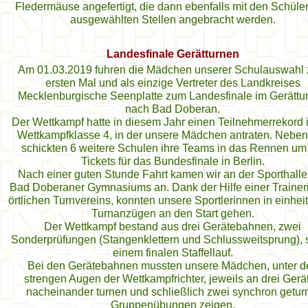
Fledermäuse angefertigt, die dann ebenfalls mit den Schüle
ausgewählten Stellen angebracht werden.
Landesfinale Gerätturnen
Am 01.03.2019 fuhren die Mädchen unserer Schulauswahl
ersten Mal und als einzige Vertreter des Landkreises
Mecklenburgische Seenplatte zum Landesfinale im Gerättu
nach Bad Doberan.
Der Wettkampf hatte in diesem Jahr einen Teilnehmerrekord 
Wettkampfklasse 4, in der unsere Mädchen antraten. Neben
schickten 6 weitere Schulen ihre Teams in das Rennen um
Tickets für das Bundesfinale in Berlin.
Nach einer guten Stunde Fahrt kamen wir an der Sporthalle
Bad Doberaner Gymnasiums an. Dank der Hilfe einer Trainer
örtlichen Turnvereins, konnten unsere Sportlerinnen in einhei
Turnanzügen an den Start gehen.
Der Wettkampf bestand aus drei Gerätebahnen, zwei
Sonderprüfungen (Stangenklettern und Schlussweitsprung),
einem finalen Staffellauf.
Bei den Gerätebahnen mussten unsere Mädchen, unter d
strengen Augen der Wettkampfrichter, jeweils an drei Gerä
nacheinander turnen und schließlich zwei synchron getur
Gruppenübungen zeigen.