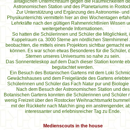
alltäglichen Unterrichtraum gegen die Räumlichkeiten de
Astronomischen Station und des Planetariums in Rostoc
Zur Unterstützung und Ergänzung des Astronomie- und
Physikunterrichts vermitteln hier an drei Wochentagen erfa
Lehrkräfte nach den gültigen Rahmenrichtlinien Wissen 
weitergehende Informationen.
So hatten die Schülerinnen und Schüler die Möglichkeit, 
Kuppelraum ca. 3000 Sterne am nördlichen Sternhimmel 
beobachten, die mittels eines Projektors sichtbar gemacht w
können. Es war schon etwas Besonderes für die Schüler, 
Sternen unseres Universums so nahe zu sein.
Das Sonnenteleskop auf dem Dach dieser Station konnte e
begutachtet werden.
Ein Besuch des Botanischen Gartens mit dem Loki Schmid
Gewächshauses und dem Freigelände des Gartens erlebten
Schülerinnen und Schüler das Fach Natur pur und Biologie l
Nach dem Besuch der Astronomischen Station und des
Botanischen Gartens konnten die Schülerinnen und Schüler m
wenig Freizeit über den Rostocker Weihnachtsmarkt bummel
mit der Rückkehr nach Malchin ging ein anstrengender, a
interessanter und erlebnisreicher Tag zu Ende.
Medienscouts in the house