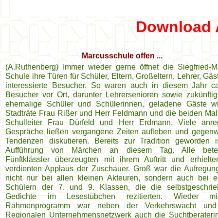
Download 
Marcusschule offen
...
(A.Ruthenberg) Immer wieder gerne öffnet die Siegfried-M
Schule ihre Türen für Schüler, Eltern, Großeltern, Lehrer, Gä
interessierte Besucher. So waren auch in diesem Jahr c
Besucher vor Ort, darunter Lehrersenioren sowie zukünfti
ehemalige Schüler und Schülerinnen, geladene Gäste w
Stadträte Frau Rißer und Herr Feldmann und die beiden Mal
Schulleiter Frau Dürfeld und Herr Erdmann. Viele anr
Gespräche ließen vergangene Zeiten aufleben und gegenw
Tendenzen diskutieren. Bereits zur Tradition geworden i
Aufführung von Märchen an diesem Tag. Alle beteil
Fünftklässler überzeugten mit ihrem Auftritt und erhielt
verdienten Applaus der Zuschauer. Groß war die Aufregun
nicht nur bei allen kleinen Akteuren, sondern auch bei e
Schülern der 7. und 9. Klassen, die die selbstgeschri
Gedichte im Lesestübchen rezitierten. Wieder m
Rahmenprogramm war neben der Verkehrswacht un
Regionalen Unternehmensnetzwerk auch die Suchtberateri