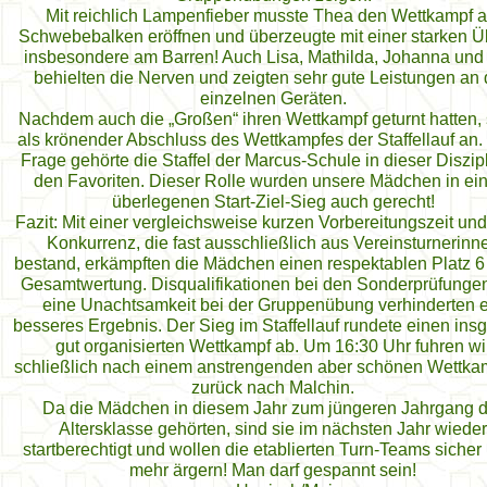
Mit reichlich Lampenfieber musste Thea den Wettkampf 
Schwebebalken eröffnen und überzeugte mit einer starken Ü
insbesondere am Barren! Auch Lisa, Mathilda, Johanna und
behielten die Nerven und zeigten sehr gute Leistungen an
einzelnen Geräten.
Nachdem auch die „Großen“ ihren Wettkampf geturnt hatten,
als krönender Abschluss des Wettkampfes der Staffellauf an
Frage gehörte die Staffel der Marcus-Schule in dieser Diszip
den Favoriten. Dieser Rolle wurden unsere Mädchen in e
überlegenen Start-Ziel-Sieg auch gerecht!
Fazit: Mit einer vergleichsweise kurzen Vorbereitungszeit und
Konkurrenz, die fast ausschließlich aus Vereinsturnerinn
bestand, erkämpften die Mädchen einen respektablen Platz 6 
Gesamtwertung. Disqualifikationen bei den Sonderprüfunge
eine Unachtsamkeit bei der Gruppenübung verhinderten e
besseres Ergebnis. Der Sieg im Staffellauf rundete einen ins
gut organisierten Wettkampf ab. Um 16:30 Uhr fuhren wi
schließlich nach einem anstrengenden aber schönen Wettka
zurück nach Malchin.
Da die Mädchen in diesem Jahr zum jüngeren Jahrgang d
Altersklasse gehörten, sind sie im nächsten Jahr wieder
startberechtigt und wollen die etablierten Turn-Teams sicher
mehr ärgern! Man darf gespannt sein!