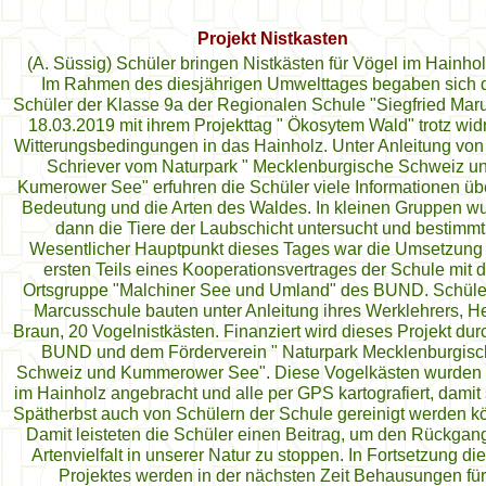
Projekt Nistkasten
(A. Süssig) Schüler bringen Nistkästen für Vögel im Hainho
Im Rahmen des diesjährigen Umwelttages begaben sich 
Schüler der Klasse 9a der Regionalen Schule "Siegfried Mar
18.03.2019 mit ihrem Projekttag " Ökosytem Wald" trotz widr
Witterungsbedingungen in das Hainholz. Unter Anleitung von
Schriever vom Naturpark " Mecklenburgische Schweiz u
Kumerower See" erfuhren die Schüler viele Informationen üb
Bedeutung und die Arten des Waldes. In kleinen Gruppen w
dann die Tiere der Laubschicht untersucht und bestimmt
Wesentlicher Hauptpunkt dieses Tages war die Umsetzung
ersten Teils eines Kooperationsvertrages der Schule mit d
Ortsgruppe "Malchiner See und Umland" des BUND. Schüle
Marcusschule bauten unter Anleitung ihres Werklehrers, H
Braun, 20 Vogelnistkästen. Finanziert wird dieses Projekt dur
BUND und dem Förderverein " Naturpark Mecklenburgis
Schweiz und Kummerower See". Diese Vogelkästen wurden 
im Hainholz angebracht und alle per GPS kartografiert, damit 
Spätherbst auch von Schülern der Schule gereinigt werden k
Damit leisteten die Schüler einen Beitrag, um den Rückgan
Artenvielfalt in unserer Natur zu stoppen. In Fortsetzung di
Projektes werden in der nächsten Zeit Behausungen für