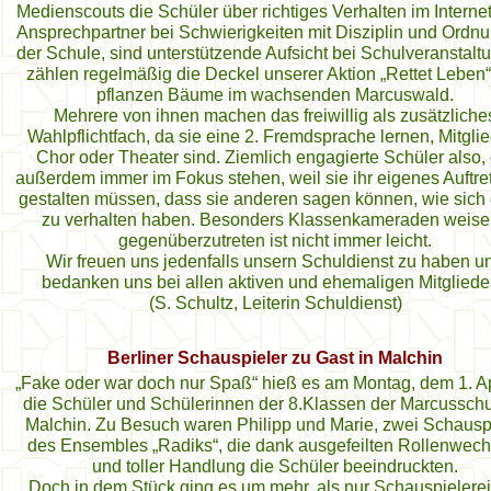
Medienscouts die Schüler über richtiges Verhalten im Internet
Ansprechpartner bei Schwierigkeiten mit Disziplin und Ordn
der Schule, sind unterstützende Aufsicht bei Schulveranstalt
zählen regelmäßig die Deckel unserer Aktion „Rettet Leben
pflanzen Bäume im wachsenden Marcuswald.
Mehrere von ihnen machen das freiwillig als zusätzliche
Wahlpflichtfach, da sie eine 2. Fremdsprache lernen, Mitgli
Chor oder Theater sind. Ziemlich engagierte Schüler also, 
außerdem immer im Fokus stehen, weil sie ihr eigenes Auftre
gestalten müssen, dass sie anderen sagen können, wie sich
zu verhalten haben. Besonders Klassenkameraden weis
gegenüberzutreten ist nicht immer leicht.
Wir freuen uns jedenfalls unsern Schuldienst zu haben u
bedanken uns bei allen aktiven und ehemaligen Mitgliede
(S. Schultz, Leiterin Schuldienst)
Berliner Schauspieler zu Gast in Malchin
„Fake oder war doch nur Spaß“ hieß es am Montag, dem 1. Apr
die Schüler und Schülerinnen der 8.Klassen der Marcusschu
Malchin. Zu Besuch waren Philipp und Marie, zwei Schausp
des Ensembles „Radiks“, die dank ausgefeilten Rollenwech
und toller Handlung die Schüler beeindruckten.
Doch in dem Stück ging es um mehr, als nur Schauspielerei;