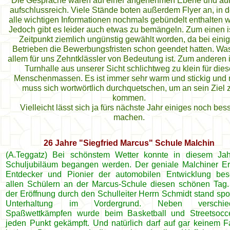
Die Gespräche waren auf einer angenehmen Ebene und äu
aufschlussreich. Viele Stände boten außerdem Flyer an, in 
alle wichtigen Informationen nochmals gebündelt enthalten 
Jedoch gibt es leider auch etwas zu bemängeln. Zum einen i
Zeitpunkt ziemlich ungünstig gewählt worden, da bei eini
Betrieben die Bewerbungsfristen schon geendet hatten. Wa
allem für uns Zehntklässler von Bedeutung ist. Zum anderen i
Turnhalle aus unserer Sicht schlichtweg zu klein für dies
Menschenmassen. Es ist immer sehr warm und stickig und
muss sich wortwörtlich durchquetschen, um an sein Ziel 
kommen.
Vielleicht lässt sich ja fürs nächste Jahr einiges noch bes
machen.
26 Jahre "Siegfried Marcus" Schule Malchin
(A.Teggatz) Bei schönstem Wetter konnte in diesem Ja
Schuljubiläum begangen werden. Der geniale Malchiner Erf
Entdecker und Pionier der automobilen Entwicklung bes
allen Schülern an der Marcus-Schule diesen schönen Tag
der Eröffnung durch den Schulleiter Herrn Schmidt stand spor
Unterhaltung im Vordergrund. Neben verschie
Spaßwettkämpfen wurde beim Basketball und Streetsoc
jeden Punkt gekämpft. Und natürlich darf auf gar keinem Fa