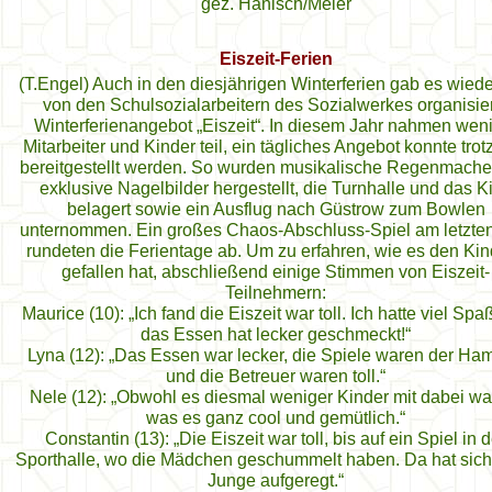
gez. Hanisch/Meier
Eiszeit-Ferien
(T.Engel) Auch in den diesjährigen Winterferien gab es wied
von den Schulsozialarbeitern des Sozialwerkes organisie
Winterferienangebot „Eiszeit“. In diesem Jahr nahmen wen
Mitarbeiter und Kinder teil, ein tägliches Angebot konnte tro
bereitgestellt werden. So wurden musikalische Regenmache
exklusive Nagelbilder hergestellt, die Turnhalle und das K
belagert sowie ein Ausflug nach Güstrow zum Bowlen
unternommen. Ein großes Chaos-Abschluss-Spiel am letzten
rundeten die Ferientage ab. Um zu erfahren, wie es den Ki
gefallen hat, abschließend einige Stimmen von Eiszeit-
Teilnehmern:
Maurice (10): „Ich fand die Eiszeit war toll. Ich hatte viel Sp
das Essen hat lecker geschmeckt!“
Lyna (12): „Das Essen war lecker, die Spiele waren der Ha
und die Betreuer waren toll.“
Nele (12): „Obwohl es diesmal weniger Kinder mit dabei wa
was es ganz cool und gemütlich.“
Constantin (13): „Die Eiszeit war toll, bis auf ein Spiel in d
Sporthalle, wo die Mädchen geschummelt haben. Da hat sich
Junge aufgeregt.“