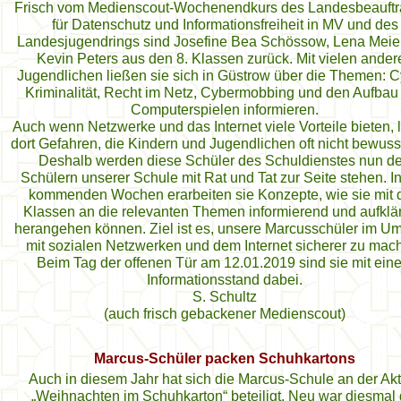
Frisch vom Medienscout-Wochenendkurs des Landesbeauftr
für Datenschutz und Informationsfreiheit in MV und des
Landesjugendrings sind Josefine Bea Schössow, Lena Meie
Kevin Peters aus den 8. Klassen zurück. Mit vielen ander
Jugendlichen ließen sie sich in Güstrow über die Themen: C
Kriminalität, Recht im Netz, Cybermobbing und den Aufbau
Computerspielen informieren.
Auch wenn Netzwerke und das Internet viele Vorteile bieten, 
dort Gefahren, die Kindern und Jugendlichen oft nicht bewusst
Deshalb werden diese Schüler des Schuldienstes nun d
Schülern unserer Schule mit Rat und Tat zur Seite stehen. I
kommenden Wochen erarbeiten sie Konzepte, wie sie mit 
Klassen an die relevanten Themen informierend und aufklä
herangehen können. Ziel ist es, unsere Marcusschüler im 
mit sozialen Netzwerken und dem Internet sicherer zu mac
Beim Tag der offenen Tür am 12.01.2019 sind sie mit ein
Informationsstand dabei.
S. Schultz
(auch frisch gebackener Medienscout)
Marcus-Schüler packen Schuhkartons
Auch in diesem Jahr hat sich die Marcus-Schule an der Ak
„Weihnachten im Schuhkarton“ beteiligt. Neu war diesmal 