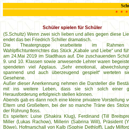
Schu
* * * Unser A R C H I
Schüler spielen für Schüler
(S.Schultz) Wenn zwei sich lieben und alles gegen diese Lieb
endet das bei Friedrich Schiller dramatisch.
Die Theatergruppe erarbeitete im Rahmen
Wahlpflichtunterrichtes das Stück „Kabale und Liebe“ und füh
am 24.Mai 2019 im Stadthaus auf. Die zuschauenden Schül
9. und 10. Klassen sowie anwesende Lehrer waren begeiste
spendeten viel Applaus. „Sehr emotional, abwechslungs
spannend und auch überzeugend gespielt“ werteten s
Gesehene.
Außer dieser Anerkennung nehmen die Darsteller die Bestä
mit ins weitere Leben, dass sie sich solch einer g
Herausforderung erfolgreich stellen können.
Abends gab es dann noch eine kleine privatere Vorstellung v
Eltern und Großeltern, bei der so manche Träne des Stolz
der Rührung floss.
Es spielten: Luise (Shakira Klug), Ferdinand (Till Breitspre
Miller (Lukas Rachow), Millerin (Sabrina Will), Präsident (
Böwe), Hofmarschall von Kalb (Sophie Dethloff), Lady Milford