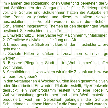
Im Rahmen des sozialkundlichen Unterrichts bereiteten die S
und Schülerinnen der Jahrgangsstufe 9 ihr Parteienprojek
vor. Die Schüler und Schülerinnen hatten die Aufgabe erh
eine Partei zu gründen und diese mit allem Notwen
auszustatten. Im Vorfeld wurden durch die Schüle
Schülerinnen insgesamt 6 Themen für den diesjährigen Wah
bestimmt. Sie entschieden sich für
1. Umweltschutz … eine Sache von Malchinern für Malchiner.
2. Öffentliche Aktivitäten … für Jung und Alt.
3. Erneuerung der Straßen … Bereich der Infrastruktur … eve
geht mehr.
4. Soziale Hilfen verstärken … zusammen kann viel gel
werden.
5. Bessere Pflege der Stadt … in „Wohnzimmer“ schaff
Wohlfühlen.
6. Schulbildung … was wollen wir für die Zukunft tun bzw. wa
wir bereit zu geben?
In den vergangenen 4 Wochen wurden Ideen gesammelt, ver
oder überarbeitet. Es wurden Plakate erstellt, Flyer entworf
gedruckt, ein Wahlprogramm erstellt und eine Rede f
Wahlveranstaltung geschrieben und auch Werbematerial
produziert. Fast im Selbstlauf gelangten die Schül
Schülerinnen zu einem Namen für die Partei, parallel wurden