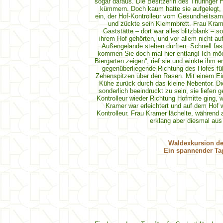
sogar daraus. Die Besitzerin des Thüringer 
kümmern. Doch kaum hatte sie aufgelegt, 
ein, der Hof-Kontrolleur vom Gesundheitsamt.
und zückte sein Klemmbrett. Frau Kram
Gaststätte – dort war alles blitzblank – 
ihrem Hof gehörten, und vor allem nicht a
Außengelände stehen durften. Schnell fasst
kommen Sie doch mal hier entlang! Ich möc
Biergarten zeigen“, rief sie und winkte ihm 
gegenüberliegende Richtung des Hofes füh
Zehenspitzen über den Rasen. Mit einem Eime
Kühe zurück durch das kleine Nebentor. Die
sonderlich beeindruckt zu sein, sie liefen g
Kontrolleur wieder Richtung Hofmitte ging, 
Kramer war erleichtert und auf dem Hof w
Kontrolleur. Frau Kramer lächelte, während 
erklang aber diesmal aus
Waldexkursion de
Ein spannender Tag