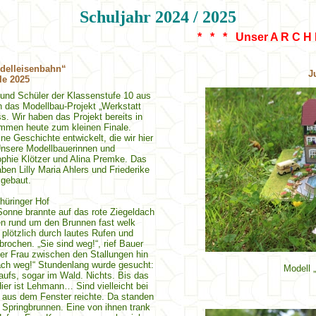
Schuljahr 2024 / 2025
* * * Unser A R C H I V am Seitene
odelleisenbahn“
J
le 2025
 und Schüler der Klassenstufe 10 aus
 das Modellbau-Projekt „Werkstatt
. Wir haben das Projekt bereits in
ommen heute zum kleinen Finale.
e Geschichte entwickelt, die wir hier
Unsere Modellbauerinnen und
phie Klötzer und Alina Premke. Das
en Lilly Maria Ahlers und Friederike
gebaut.
hüringer Hof
onne brannte auf das rote Ziegeldach
en rund um den Brunnen fast welk
 plötzlich durch lautes Rufen und
ochen. „Sie sind weg!“, rief Bauer
er Frau zwischen den Stallungen hin
fach weg!“ Stundenlang wurde gesucht:
Modell 
ufs, sogar im Wald. Nichts. Bis das
Hier ist Lehmann… Sind vielleicht bei
 aus dem Fenster reichte. Da standen
 Springbrunnen. Eine von ihnen trank