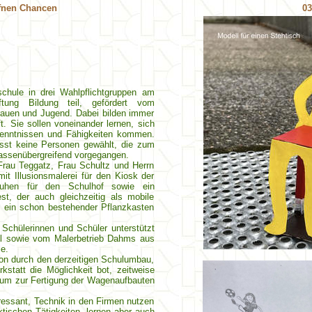
ffnen Chancen
03
chule in drei Wahlpflichtgruppen am
ftung Bildung teil, gefördert vom
rauen und Jugend. Dabei bilden immer
. Sie sollen voneinander lernen, sich
kenntnissen und Fähigkeiten kommen.
sst keine Personen gewählt, die zum
assenübergreifend vorgegangen.
Frau Teggatz, Frau Schultz und Herrn
it Illusionsmalerei für den Kiosk der
ruhen für den Schulhof sowie ein
t, der auch gleichzeitig als mobile
 ein schon bestehender Pflanzkasten
 Schülerinnen und Schüler unterstützt
ill sowie vom Malerbetrieb Dahms aus
e.
tion durch den derzeitigen Schulumbau,
statt die Möglichkeit bot, zeitweise
Raum zur Fertigung der Wagenaufbauten
eressant, Technik in den Firmen nutzen
ischen Tätigkeiten, lernen aber auch