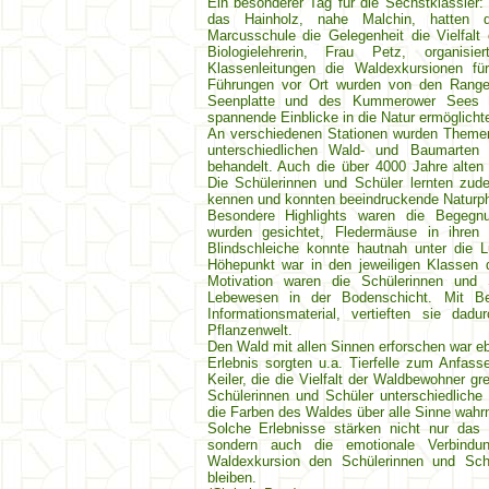
Ein besonderer Tag für die Sechstklässler: 
das Hainholz, nahe Malchin, hatten d
Marcusschule die Gelegenheit die Vielfal
Biologielehrerin, Frau Petz, organis
Klassenleitungen die Waldexkursionen f
Führungen vor Ort wurden von den Range
Seenplatte und des Kummerower Sees ge
spannende Einblicke in die Natur ermöglicht
An verschiedenen Stationen wurden Themen
unterschiedlichen Wald- und Baumarten
behandelt. Auch die über 4000 Jahre alten 
Die Schülerinnen und Schüler lernten zud
kennen und konnten beeindruckende Naturp
Besondere Highlights waren die Begegnu
wurden gesichtet, Fledermäuse in ihren
Blindschleiche konnte hautnah unter die
Höhepunkt war in den jeweiligen Klassen d
Motivation waren die Schülerinnen und
Lebewesen in der Bodenschicht. Mit Be
Informationsmaterial, vertieften sie da
Pflanzenwelt.
Den Wald mit allen Sinnen erforschen war ebe
Erlebnis sorgten u.a. Tierfelle zum Anfa
Keiler, die die Vielfalt der Waldbewohner g
Schülerinnen und Schüler unterschiedliche
die Farben des Waldes über alle Sinne wah
Solche Erlebnisse stärken nicht nur das 
sondern auch die emotionale Verbindu
Waldexkursion den Schülerinnen und Schü
bleiben.