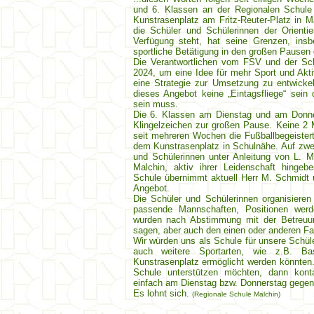
und 6. Klassen an der Regionalen Schule
Kunstrasenplatz am Fritz-Reuter-Platz in Ma
die Schüler und Schülerinnen der Orienti
Verfügung steht, hat seine Grenzen, ins
sportliche Betätigung in den großen Pausen 
Die Verantwortlichen vom FSV und der Sch
2024, um eine Idee für mehr Sport und Akti
eine Strategie zur Umsetzung zu entwicke
dieses Angebot keine „Eintagsfliege“ sein 
sein muss.
Die 6. Klassen am Dienstag und am Donne
Klingelzeichen zur großen Pause. Keine 2 M
seit mehreren Wochen die Fußballbegeisterte
dem Kunstrasenplatz in Schulnähe. Auf zwei
und Schülerinnen unter Anleitung von L. Ma
Malchin, aktiv ihrer Leidenschaft hingeb
Schule übernimmt aktuell Herr M. Schmidt u
Angebot.
Die Schüler und Schülerinnen organisieren 
passende Mannschaften, Positionen werd
wurden nach Abstimmung mit der Betre
sagen, aber auch den einen oder anderen Fan
Wir würden uns als Schule für unsere Schül
auch weitere Sportarten, wie z.B. Ba
Kunstrasenplatz ermöglicht werden könnten
Schule unterstützen möchten, dann kon
einfach am Dienstag bzw. Donnerstag gegen 
Es lohnt sich.
(Regionale Schule Malchin)