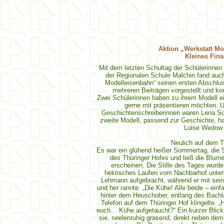
Aktion „Werkstatt M
Kleines Fina
Mit dem letzten Schultag der Schülerinnen
der Regionalen Schule Malchin fand auch
Modelleisenbahn“ seinen ersten Abschluss
mehreren Beiträgen vorgestellt und k
Zwei Schülerinnen haben zu ihrem Modell ein
gerne mit präsentieren möchten. 
Geschichtenschreiberinnen waren Lena So
zweite Modell, passend zur Geschichte, hab
Luise Wedow 
Neulich auf dem T
Es war ein glühend heißer Sommertag, die S
des Thüringer Hofes und ließ die Blum
erscheinen. Die Stille des Tages wurde
hektisches Laufen vom Nachbarhof unterbr
Lehmann aufgebracht, während er mit sein
und her rannte. „Die Kühe! Alle beide – ein
hinter dem Heuschober, entlang des Bachla
Telefon auf dem Thüringer Hof klingelte. „
euch… Kühe aufgetaucht?“ Ein kurzer Blick
sie, seelenruhig grasend, direkt neben dem