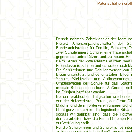
Patenschaften erö
Derzeit nehmen Zehntklässler der Marcuss
Projekt „Chancenpatenschaften“ der Sti
Bundesministerium für Familie, Senioren, F
zwei Schülerinnen/ Schüler eine Patenschaft
gegenseitig unterstützen und zu neuen Er
Beim Bilden der Zweierteams wurden bewu
Freundeskreis zählten und es wurde auch kl
Die Schülerinnen und Schüler werden von 
Braun unterstützt und es entstehen Bilder m
Schule, Stehtische und Aufbewahrungst
Umzugswagen der Schule für das Stadtfes
mediale Bühne dienen kann. Außerdem soll
im Frühjahr bepflanzt werden.
Bei den praktischen Tätigkeiten werden die
von der Holzwerkstatt Peters, der Firma D
Malchin und dem Förderverein unserer Schul
Nicht ganz einfach ist die logistische Situa
sodass wir dankbar sind, dass die Holzwerk
dort zu arbeiten bzw. die Firma Dill einen 
zur Verfügung stellt.
Für die Schülerinnen und Schüler ist es int
zu können und sie haben Spaß, an den prakt