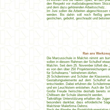
den Respekt vor maßstabsgerechtem Skizzi
und dem dazu gehörenden Arbeitsschutz.
Im Juni sollen die Arbeiten abgeschlossen 
werden. Bis dahin soll noch fleißig gem
gestrichen, gebohrt, geschraubt und betonie
Ran ans Werkzeug,
Die Marcusschule in Malchin nimmt am bun
sollen in diesem Rahmen der Schulhof etwa
Malchin. Seit dem 25. November tüftelt die 
es von den über 250 Projekteinreichungen
für Schulteams.“ teilnehmen dürfen.
26 Schülerinnen und Schüler der Klassenstu
Gestaltungselemente auf dem Schulhof ent
entschieden. Dabei erfuhren die Schülerinnen
und ein Leuchtstern entstehen. Auch der Sch
Große Freude herrschte deshalb bereits 
Chillteam der Schule überreicht werden.
Tatkräftige Unterstützung erhalten die Jug
besonders dankbar, dass erforderliche Säg
Malchiner Malerfirma Dahms.
Nach der Abgabe der Projektdokumentation im