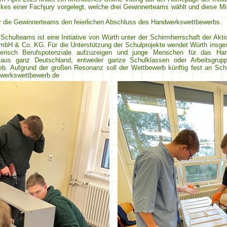
kes einer Fachjury vorgelegt, welche drei Gewinnerteams wählt und diese Mi
für die Gewinnerteams den feierlichen Abschluss des Handwerkswettbewerbs.
ulteams ist eine Initiative von Würth unter der Schirmherrschaft der Akt
 GmbH & Co. KG. Für die Unterstützung der Schulprojekte wendet Würth insges
elerisch Berufspotenziale aufzuzeigen und junge Menschen für das H
n aus ganz Deutschland, entweder ganze Schulklassen oder Arbeitsgru
. Aufgrund der großen Resonanz soll der Wettbewerb künftig fest an Schul
dwerkswettbewerb.de