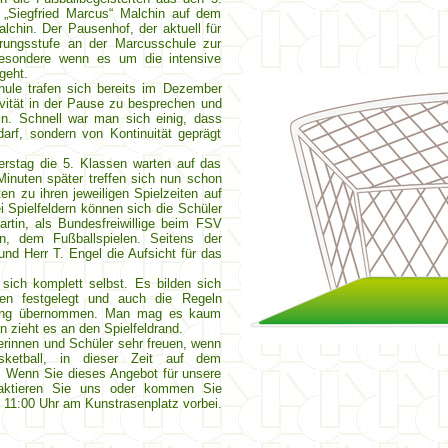
 „Siegfried Marcus“ Malchin auf dem
lchin. Der Pausenhof, der aktuell für
erungsstufe an der Marcusschule zur
besondere wenn es um die intensive
geht.
ule trafen sich bereits im Dezember
vität in der Pause zu besprechen und
ln. Schnell war man sich einig, dass
darf, sondern von Kontinuität geprägt
rstag die 5. Klassen warten auf das
inuten später treffen sich nun schon
n zu ihren jeweiligen Spielzeiten auf
 Spielfeldern können sich die Schüler
rtin, als Bundesfreiwillige beim FSV
en, dem Fußballspielen. Seitens der
nd Herr T. Engel die Aufsicht für das
sich komplett selbst. Es bilden sich
en festgelegt und auch die Regeln
uung übernommen. Man mag es kaum
 zieht es an den Spielfeldrand.
erinnen und Schüler sehr freuen, wenn
sketball, in dieser Zeit auf dem
. Wenn Sie dieses Angebot für unsere
taktieren Sie uns oder kommen Sie
11:00 Uhr am Kunstrasenplatz vorbei.