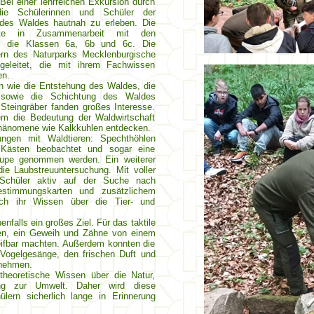
Bei einer lehrreichen Exkursion durch
ie Schülerinnen und Schüler der
t des Waldes hautnah zu erleben. Die
ierte in Zusammenarbeit mit den
ür die Klassen 6a, 6b und 6c. Die
rn des Naturparks Mecklenburgische
leitet, die mit ihrem Fachwissen
en.
 wie die Entstehung des Waldes, die
 sowie die Schichtung des Waldes
Steingräber fanden großes Interesse.
em die Bedeutung der Waldwirtschaft
hänomene wie Kalkkuhlen entdecken.
ngen mit Waldtieren: Spechthöhlen
 Kästen beobachtet und sogar eine
 Lupe genommen werden. Ein weiterer
ie Laubstreuuntersuchung. Mit voller
 Schüler aktiv auf der Suche nach
stimmungskarten und zusätzlichem
durch ihr Wissen über die Tier- und
nfalls ein großes Ziel. Für das taktile
ssen, ein Geweih und Zähne von einem
reifbar machten. Außerdem konnten die
 Vogelgesänge, den frischen Duft und
rnehmen.
theoretische Wissen über die Natur,
ng zur Umwelt. Daher wird diese
lern sicherlich lange in Erinnerung