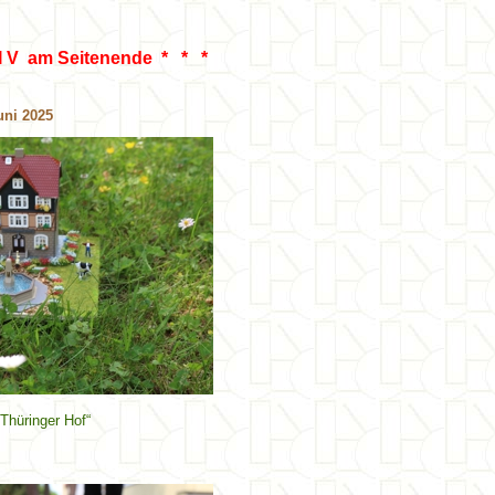
nde * * *
uni
2025
„Thüringer Hof“