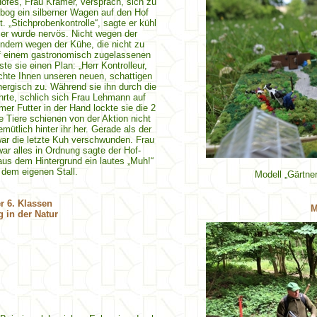
Hofes, Frau Kramer, versprach, sich zu
bog ein silberner Wagen auf den Hof
 „Stichprobenkontrolle“, sagte er kühl
er wurde nervös. Nicht wegen der
sondern wegen der Kühe, die nicht zu
uf einem gastronomisch zugelassenen
e sie einen Plan: „Herr Kontrolleur,
hte Ihnen unseren neuen, schattigen
energisch zu. Während sie ihn durch die
rte, schlich sich Frau Lehmann auf
r Futter in der Hand lockte sie die 2
 Tiere schienen von der Aktion nicht
emütlich hinter ihr her. Gerade als der
war die letzte Kuh verschwunden. Frau
ar alles in Ordnung sagte der Hof-
aus dem Hintergrund ein lautes „Muh!“
 dem eigenen Stall.
Modell „Gärtne
r 6. Klassen
M
 in der Natur