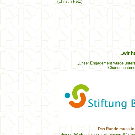
(Christin Petz)
...wir
„Unser Engagement wurde unters
Chancenpatensc
Das Runde muss in
...diesen Worten folgen seit einigen Woche