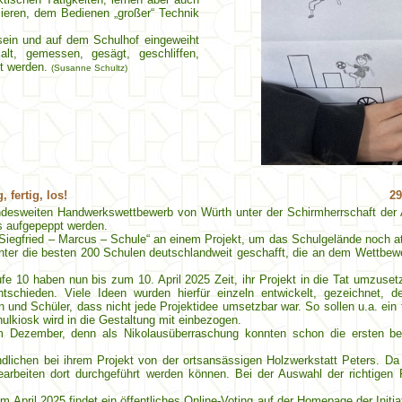
eren, dem Bedienen „großer“ Technik
sein und auf dem Schulhof eingeweiht
alt, gemessen, gesägt, geschliffen,
rt werden.
(Susanne Schultz)
 fertig, los!
29
desweiten Handwerkswettbewerb von Würth unter der Schirmherrschaft der A
s aufgepeppt werden.
„Siegfried – Marcus – Schule“ an einem Projekt, um das Schulgelände noch at
 unter die besten 200 Schulen deutschlandweit geschafft, die an dem Wett
fe 10 haben nun bis zum 10. April 2025 Zeit, ihr Projekt in die Tat umzuset
schieden. Viele Ideen wurden hierfür einzeln entwickelt, gezeichnet, de
 und Schüler, dass nicht jede Projektidee umsetzbar war. So sollen u.a. ein 
ulkiosk wird in die Gestaltung mit einbezogen.
im Dezember, denn als Nikolausüberraschung konnten schon die ersten be
endlichen bei ihrem Projekt von der ortsansässigen Holzwerkstatt Peters. D
earbeiten dort durchgeführt werden können. Bei der Auswahl der richtigen 
 April 2025 findet ein öffentliches Online-Voting auf der Homepage der Initia